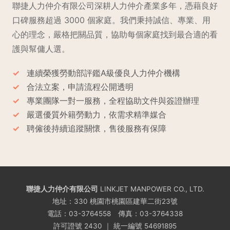
聯捷人力仲介有限公司深耕人力仲介產業多年，憑藉良好
口碑服務超過 3000 個家庭。我們秉持誠信、專業、用
心的理念，嚴格把關品質，協助每個家庭找到最合適的看
護與幫傭人選。
連續榮獲勞動部評鑑A級優良人力仲介機構
合法立案，申請流程公開透明
專業團隊一對一服務，全程協助文件與簽證辦理
嚴選優質外籍勞動力，依需求精準媒合
聘僱後持續追蹤關懷，售後服務有保障
聯捷人力仲介有限公司
LINKJET MANPOWER CO., LTD.
地址：330 桃園市桃園區建華二街23號
電話：
03-3764558
傳真：03-3764338
許可證號 2430 ｜ 統一編號 54691895